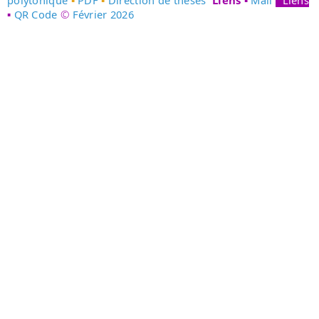
polytonique
▪
PDF
▪
Direction de thèses
Liens
▪
Mail
▪
Liens
▪
QR Code
©
Février 2026